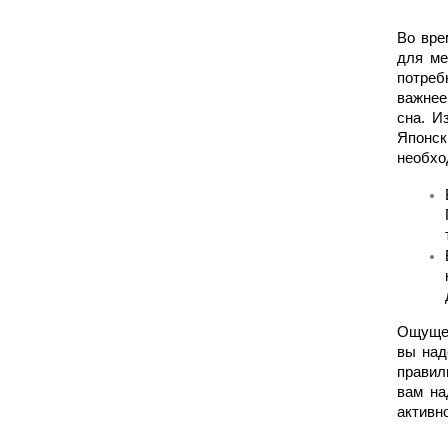
Во вре
для ме
потреб
важнее
сна. И
Японск
необхо
Ощущен
вы над
правил
вам на
активн