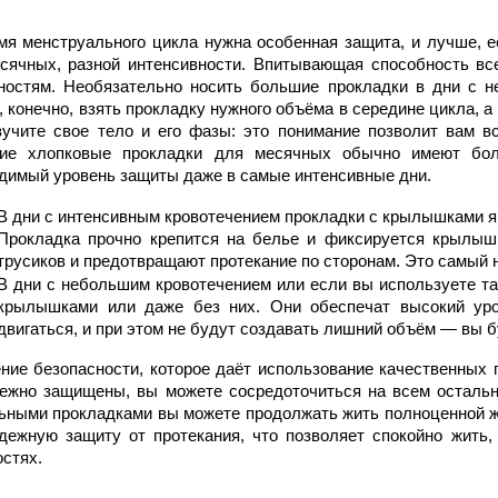
мя менструального цикла нужна особенная защита, и лучше, ес
сячных, разной интенсивности. Впитывающая способность вс
ностям. Необязательно носить большие прокладки в дни с н
, конечно, взять прокладку нужного объёма в середине цикла, а
зучите свое тело и его фазы: это понимание позволит вам в
ие
 хлопковые прокладки для месячных
 обычно имеют бол
димый уровень защиты даже в самые интенсивные дни.
В дни с интенсивным кровотечением прокладки с 
крылышками
 
Прокладка прочно крепится на белье и фиксируется крылыш
трусиков и предотвращают протекание по сторонам. Это самый 
В дни с небольшим кровотечением или если вы используете т
крылышками
 или даже без них. Они обеспечат высокий уро
двигаться, и при этом не будут создавать лишний объём — вы б
ие безопасности, которое даёт использование качественных пр
ежно защищены, вы можете сосредоточиться на всем остально
ьными прокладками вы можете продолжать жить полноценной ж
дежную защиту от протекания, что позволяет спокойно жить,
остях.