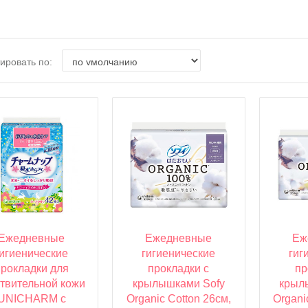
ировать по:
Ежедневные
Ежедневные
Еж
гигиенические
гигиенические
гиг
прокладки для
прокладки с
пр
ствительной кожи
крылышками Sofy
крыл
UNICHARM с
Organic Cotton 26см,
Organi