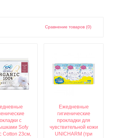
Сравнение товаров (0)
едневные
Ежедневные
иенические
гигиенические
окладки с
прокладки для
ышками Sofy
чувствительной кожи
c Cotton 23см,
UNICHARM (три