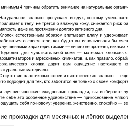
к минимум 4 причины обратить внимание на натуральные органи
Натуральное волокно пропускает воздух, поэтому уменьшаетс
прилипает к телу, не трётся о влажную кожу, снижается риск б
мягкость даже на протяжении долгого активного дня.
Хлопок естественным образом впитывает влагу и удерживает 
заботиться о своем теле, как будто вы использовали бы очен
улучшенными характеристиками — ничего не протечет, никаких 
Подходит для чувствительной кожи — материал 
хлопковых
ароматизаторов и агрессивных химикатов, и, как правило, обра
органического хлопка дарит вам ощущение настоящего ко
натуральные материалы.
Отсутствие пластиковых слоев и синтетических волокон — еще
что подходит для тех, кто заботится не только о своем комфорте
я лучшие японские ежедневные прокладки, вы выбираете луч
те себе это особенное удовольствие — прикосновение мягкого 
 ощущать себя по-новому: уверенно, женственно, спокойно — ве
ие прокладки для месячных и лёгких выделе