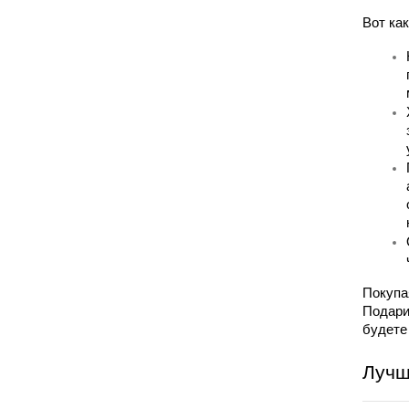
Вот ка
Покупа
Подари
будете
Лучш