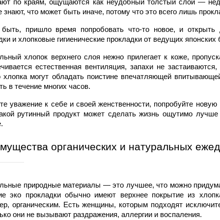
ают по краям, ощущаются как неудобный толстый слой — нед
е знают, что может быть иначе, потому что это всего лишь прокл
быть, пришло время попробовать что-то новое, и открыть
дки 
и
 хлопковые гигиенические прокладки
 от ведущих японских
альный
 хлопок верхнего слоя нежно прилегает к коже, пропуск
чивается естественная вентиляция, запахи не застаиваются,
о хлопка
 могут обладать поистине впечатляющей впитывающей 
ть в течение многих часов.
те уважение к себе и своей женственности, попробуйте новую 
акой рутинный продукт может сделать жизнь ощутимо лучше и
.
мущества органических и натуральных ежед
льные природные материалы — это лучшее, что можно придума
ие 
эко 
прокладки обычно имеют верхнее покрытие из хлопк
ер, органическим. Есть женщины, которым подходят исключит
лько они не вызывают раздражения, аллергии и воспаления.