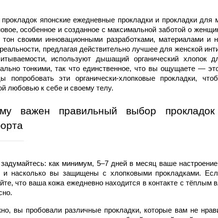
 прокладок японские
ежедневные прокладки
 и 
прокладки для 
новое, особенное и созданное с максимальной заботой о женщин
 тон своими инновационными разработками, материалами и н
 реальности, предлагая действительно лучшее для женской инт
питываемости
, используют 
дышащий органический хлопок 
д
ально тонкими, так что единственное, что вы ощущаете — это
ды попробовать эти 
органически-хлопковые прокладки
, что
ой любовью к себе и своему телу.
му важен правильный выбор прокладок 
орта
 задумайтесь: как минимум, 5–7 дней в месяц ваше настроение 
 и насколько вы защищены с 
хлопковыми прокладками
. Ес
йте, что ваша 
кожа
 ежедневно находится в контакте с тёплым в
сно.
но, вы пробовали различные прокладки, которые вам не нрави