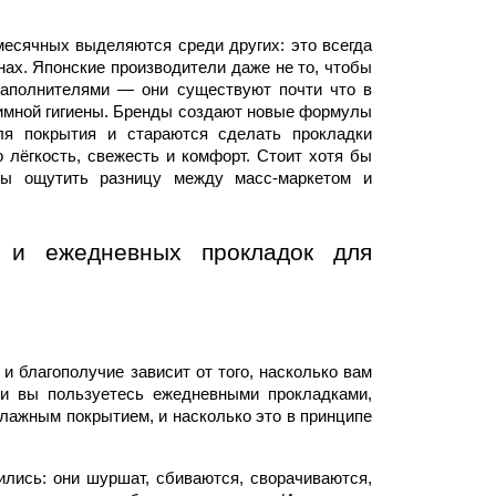
месячных 
выде
ляются среди других: это всегда 
ах. Японские производители даже не то, чтобы 
аполнителями — они существуют почти что в 
имной 
гигиены
. Бренды создают новые формулы 
ля покрытия и стараются сделать прокладки 
 лёгкость, 
свежесть
 и 
комфорт
. Стоит хотя бы 
бы ощутить разницу между масс-маркетом и 
и ежедневных прокладок для 
и благополучие зависит от того, насколько вам 
ли вы пользуетесь 
ежедневными
 прокладками, 
лажным покрытием, и насколько это в принципе 
лись: они шуршат, сбиваются, сворачиваются, 