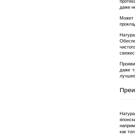
протек
даже н
Может 
прокла
Натур
Обеспе
чистог
свежес
Прояви
даже т
лучшее
Преи
Натура
японск
наприм
как то