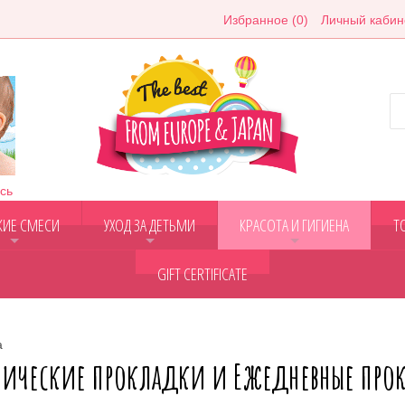
Избранное (0)
Личный кабин
сь
КИЕ СМЕСИ
УХОД ЗА ДЕТЬМИ
КРАСОТА И ГИГИЕНА
Т
+
+
+
GIFT CERTIFICATE
а
нические прокладки и Ежедневные про