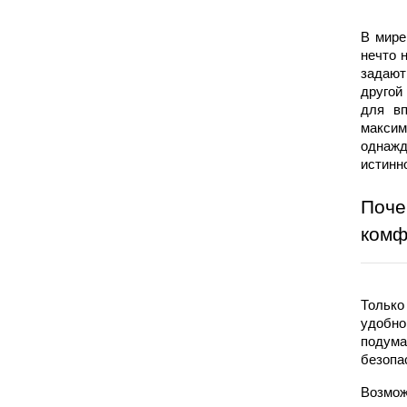
В мире
нечто 
задают
другой
для 
в
максим
однаж
истинн
Поче
комф
Только
удобно
подума
безопа
Возмож