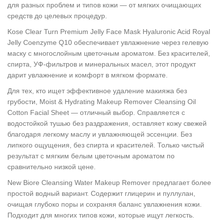
для разных проблем и типов кожи — от мягких очищающих
средств до целевых процедур.
Kose Clear Turn Premium Jelly Face Mask Hyaluronic Acid Royal
Jelly Coenzyme Q10 обеспечивает увлажнение через гелевую
маску с многослойным цветочным ароматом. Без красителей,
спирта, УФ-фильтров и минеральных масел, этот продукт
дарит увлажнение и комфорт в мягком формате.
Для тех, кто ищет эффективное удаление макияжа без
грубости, Moist & Hydrating Makeup Remover Cleansing Oil
Cotton Facial Sheet — отличный выбор. Справляется с
водостойкой тушью без раздражения, оставляет кожу свежей
благодаря легкому маслу и увлажняющей эссенции. Без
липкого ощущения, без спирта и красителей. Только чистый
результат с мягким белым цветочным ароматом по
сравнительно низкой цене.
New Biore Cleansing Water Makeup Remover предлагает более
простой водный вариант. Содержит глицерин и пуллулан,
очищая глубоко поры и сохраняя баланс увлажнения кожи.
Подходит для многих типов кожи, которые ищут легкость.