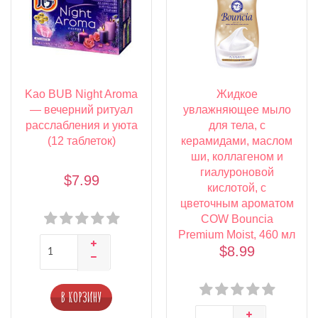
Kao BUB Night Aroma
Жидкое
— вечерний ритуал
увлажняющее мыло
расслабления и уюта
для тела, с
(12 таблеток)
керамидами, маслом
ши, коллагеном и
гиалуроновой
$7.99
кислотой, с
цветочным ароматом
COW Bouncia
Premium Moist, 460 мл
$8.99
В КОРЗИНУ