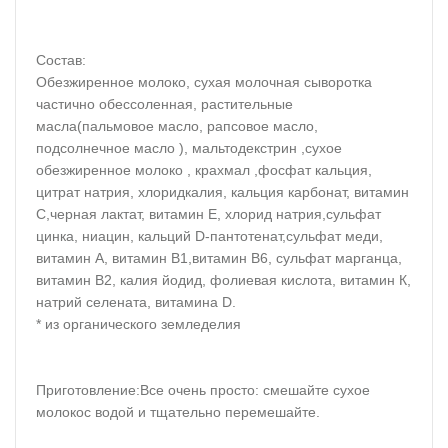
Состав:
Обезжиренное молоко, сухая молочная сыворотка
частично обессоленная, растительные
масла(пальмовое масло, рапсовое масло,
подсолнечное масло ), мальтодекстрин ,сухое
обезжиренное молоко , крахмал ,фосфат кальция,
цитрат натрия, хлоридкалия, кальция карбонат, витамин
С,черная лактат, витамин Е, хлорид натрия,сульфат
цинка, ниацин, кальций D-пантотенат,сульфат меди,
витамин А, витамин В1,витамин В6, сульфат марганца,
витамин В2, калия йодид, фолиевая кислота, витамин К,
натрий селената, витамина D.
* из органического земледелия
Приготовление:Все очень просто: смешайте сухое
молокос водой и тщательно перемешайте.