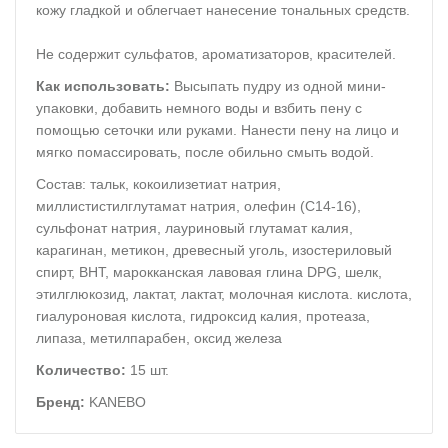
кожу гладкой и облегчает нанесение тональных средств.
Не содержит сульфатов, ароматизаторов, красителей.
Как использовать:
Высыпать пудру из одной мини-
упаковки, добавить немного воды и взбить пену с
помощью сеточки или руками. Нанести пену на лицо и
мягко помассировать, после обильно смыть водой.
Состав: тальк, кокоилизетиат натрия,
миллистистилглутамат натрия, олефин (C14-16),
сульфонат натрия, лауриновый глутамат калия,
карагинан, метикон, древесный уголь, изостериловый
спирт, BHT, марокканская лавовая глина DPG, шелк,
этилглюкозид, лактат, лактат, молочная кислота. кислота,
гиалуроновая кислота, гидроксид калия, протеаза,
липаза, метилпарабен, оксид железа
Количество:
15 шт.
Бренд:
KANEBO