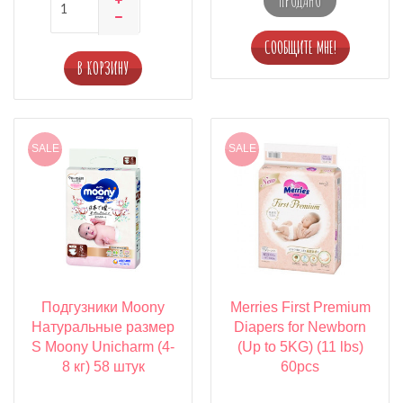
ПРОДАНО
В КОРЗИНУ
SALE
SALE
Подгузники Moony
Merries First Premium
Натуральные размер
Diapers for Newborn
S Moony Unicharm (4-
(Up to 5KG) (11 lbs)
8 кг) 58 штук
60pcs