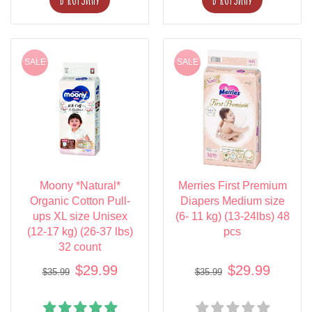
SALE
SALE
Moony *Natural*
Merries First Premium
Organic Cotton Pull-
Diapers Medium size
ups XL size Unisex
(6- 11 kg) (13-24lbs) 48
(12-17 kg) (26-37 lbs)
pcs
32 count
$29.99
$29.99
$35.99
$35.99