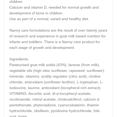
children
Calcium and vitamin D, needed for normal growth and
development of bone in children.
Use as part of a normal, varied and healthy diet.
Nanny care
formulations are the result of over twenty years
of research and experience in goat milk based nutrition for
infants and toddlers. There is a Nanny care
product for
each stage of growth and development.
Ingredients:
Pasteurised goat milk solids (43%), lactose (from milk),
vegetable oils (high oleic sunflower, rapeseed, sunflower),
minerals, vitamins, acidity regulator (citric acid), choline
chloride, antioxidant (sunflower lecithin), L-tryptophan, L-
isoleucine, taurine, antioxidant (tocopherol-rich extract).
VITAMINS: Ascorbic acid, dl-α-tocopheryl acetate,
nicotinamide, retinyl acetate, cholecalciferol, calcium d-
pantothenate, phytonadione, cyanocobalamin, thiamin
hydrochloride, riboflavin, pyridoxine hydrochloride, folic
acid, biotin.