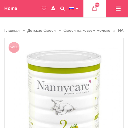
Товар(ов)
Home
Главная
Детские Смеси
Смеси на козьем молоке
NANN
SALE