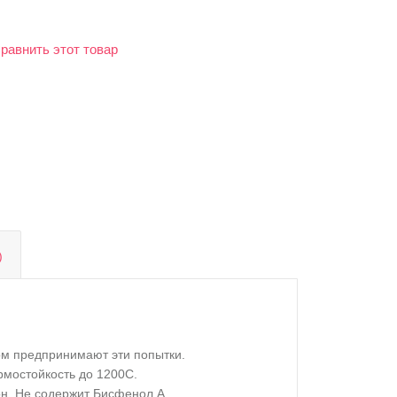
равнить этот товар
)
сом предпринимают эти попытки.
рмостойкость до 1200С.
кон. Не содержит Бисфенол А.