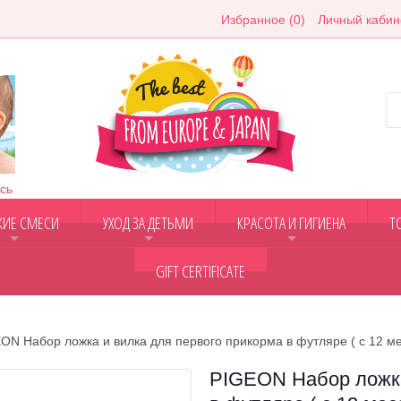
Избранное (0)
Личный кабин
сь
КИЕ СМЕСИ
УХОД ЗА ДЕТЬМИ
КРАСОТА И ГИГИЕНА
Т
+
+
+
GIFT CERTIFICATE
ON Набор ложка и вилка для первого прикорма в футляре ( с 12 ме
PIGEON Набор ложка