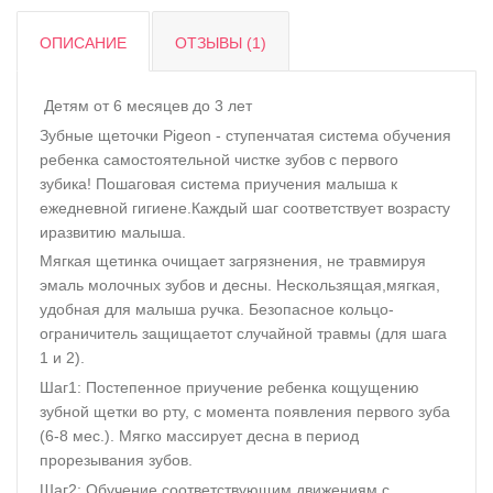
ОПИСАНИЕ
ОТЗЫВЫ (1)
Детям от 6 месяцев до 3 лет
Зубные щеточки Pigeon - ступенчатая система обучения
ребенка самостоятельной чистке зубов с первого
зубика! Пошаговая система приучения малыша к
ежедневной гигиене.Каждый шаг соответствует возрасту
иразвитию малыша.
Мягкая щетинка очищает загрязнения, не травмируя
эмаль молочных зубов и десны. Нескользящая,мягкая,
удобная для малыша ручка. Безопасное кольцо-
ограничитель защищаетот случайной травмы (для шага
1 и 2).
Шаг1: Постепенное приучение ребенка кощущению
зубной щетки во рту, с момента появления первого зуба
(6-8 мес.). Мягко массирует десна в период
прорезывания зубов.
Шаг2: Обучение соответствующим движениям,с